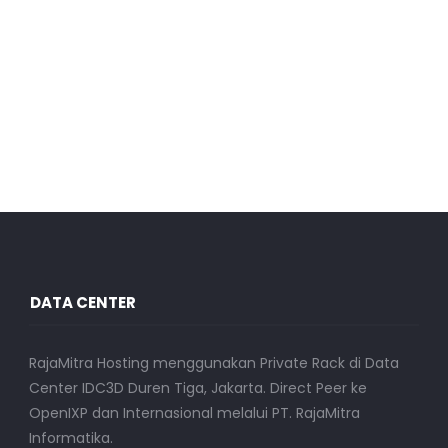
DATA CENTER
RajaMitra Hosting menggunakan Private Rack di Data
Center IDC3D Duren Tiga, Jakarta. Direct Peer ke
OpenIXP dan Internasional melalui PT. RajaMitra
Informatika.