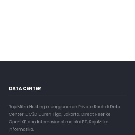
DATA CENTER
RajaMitra Hosting menggunakan Private Rack di Data
Center IDC3D Duren Tiga, Jakarta. Direct Peer ke
OpenIXP dan Internasional melalui PT. RajaMitra
Informatika.