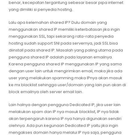
benar, kecepatan tergantung sebesar besar pipa internet
yang dimiliki si penyedia hosting.
Lalu apa kelemahan shared IP? Dulu domain yang
menggunakan shared IP memiliki keterbatasan jika ingin
menggunakan SSL, tapi sekarang rata-rata penyedia
hosting sudah support SNI pada servernya, jadi SSL bisa
diinstall pada shared IP. Masalah yang paling utama pada
pengguna shared IP adalah pada layanan emailnya.
Karena pengguna shared IP menggunakan IP yang sama
dengan user lain untuk mengirimkan email, maka jika ada
user yang melakukan spamming maka IPnya akan masuk
ke mx blacklist sehingga user/domain yang lain pun akan di
block emailnya oleh server email lain.
Lain halnya dengan pengguna Dedicated IP, jika user lain
melakukan spam dan IP nya masuk blacklist, IP nya tidak
akan terpengaruh karena IP nya hanya digunakan sendiri
olehnya. Ada pun kegunaan Dedicated IP yaitu jika ingin
mengakses domain hanya melalui IP nya saja, pengguna