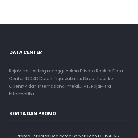
DATA CENTER
RajaMitra Hosting menggunakan Private Rack di Data
Center IDC3D Duren Tiga, Jakarta. Direct Peer ke
OpenIXP dan Internasional melalui PT. RajaMitra
Informatika.
BERITA DAN PROMO
Promo Terbatas Dedicated Server Xeon E3-1240V6