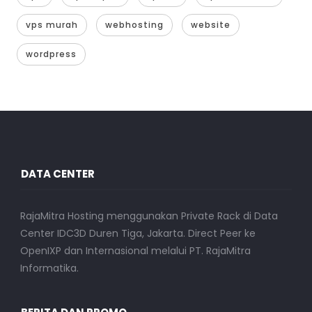
vps murah
webhosting
website
wordpress
DATA CENTER
RajaMitra Hosting menggunakan Private Rack di Data
Center IDC3D Duren Tiga, Jakarta. Direct Peer ke
OpenIXP dan Internasional melalui PT. RajaMitra
Informatika.