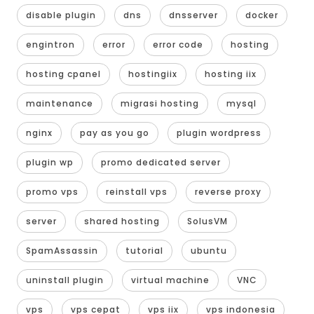
disable plugin
dns
dnsserver
docker
engintron
error
error code
hosting
hosting cpanel
hostingiix
hosting iix
maintenance
migrasi hosting
mysql
nginx
pay as you go
plugin wordpress
plugin wp
promo dedicated server
promo vps
reinstall vps
reverse proxy
server
shared hosting
SolusVM
SpamAssassin
tutorial
ubuntu
uninstall plugin
virtual machine
VNC
vps
vps cepat
vps iix
vps indonesia