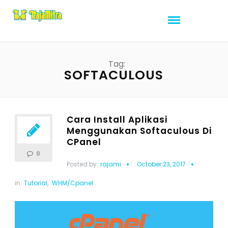
Tag:
SOFTACULOUS
Cara Install Aplikasi
Menggunakan Softaculous Di
CPanel
0
Posted by:
rajami
October 23, 2017
in:
Tutorial
,
WHM/Cpanel