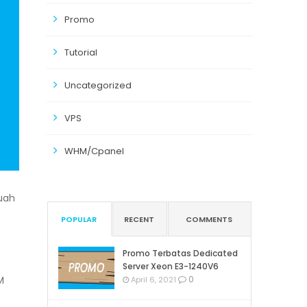
Promo
Tutorial
Uncategorized
VPS
WHM/Cpanel
uah
POPULAR
RECENT
COMMENTS
Promo Terbatas Dedicated
Server Xeon E3-1240V6
0
M
April 6, 2021