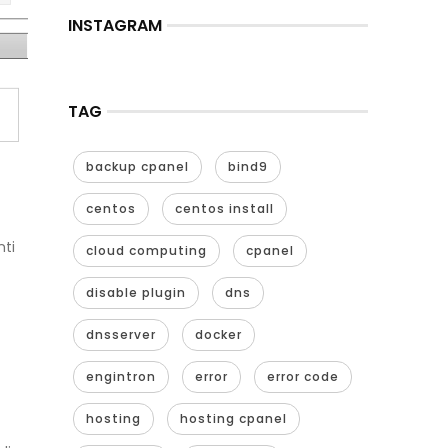
INSTAGRAM
TAG
backup cpanel
bind9
centos
centos install
nti
cloud computing
cpanel
disable plugin
dns
dnsserver
docker
engintron
error
error code
hosting
hosting cpanel