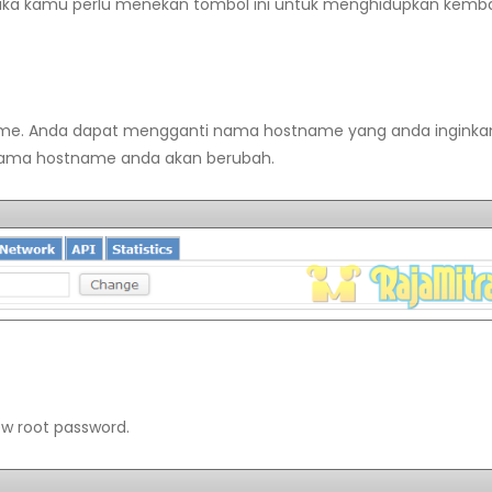
ka kamu perlu menekan tombol ini untuk menghidupkan kemba
name. Anda dapat mengganti nama hostname yang anda inginka
n nama hostname anda akan berubah.
w root password.