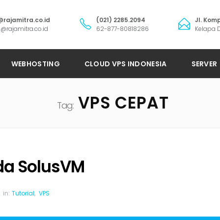
@rajamitra.co.id
(021) 2285.2094
Jl. Komp
@rajamitra.co.id
62-877-80818286
Kelapa D
WEBHOSTING
CLOUD VPS INDONESIA
SERVER
VPS CEPAT
Tag:
da SolusVM
in:
Tutorial
,
VPS