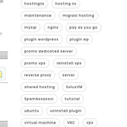
li
hostingiix
hosting iix
maintenance
migrasi hosting
mysql
nginx
pay as you go
n
plugin wordpress
plugin wp
promo dedicated server
promo vps
reinstall vps
reverse proxy
server
shared hosting
SolusVM
SpamAssassin
tutorial
ubuntu
uninstall plugin
virtual machine
VNC
vps